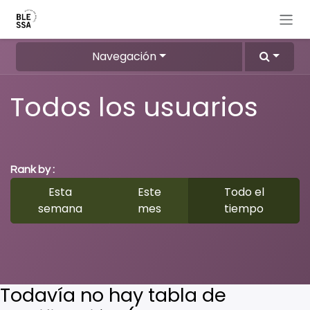
Ir al contenido
Navegación
Todos los usuarios
Rank by :
Esta
Este
Todo el
semana
mes
tiempo
Todavía no hay tabla de